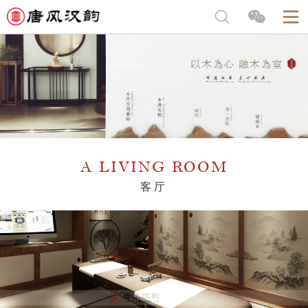
A LIVING ROOM
客厅