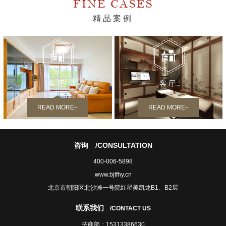
FINE CASES
精品案例
客厅
客厅
READ MORE+
READ MORE+
咨询
/CONSULTATION
400-006-5898
www.bjtfhy.cn
北京市朝阳区北沙滩一号院红星美凯龙B1、B2层
联系我们
/CONTACT US
招商部：15313386630