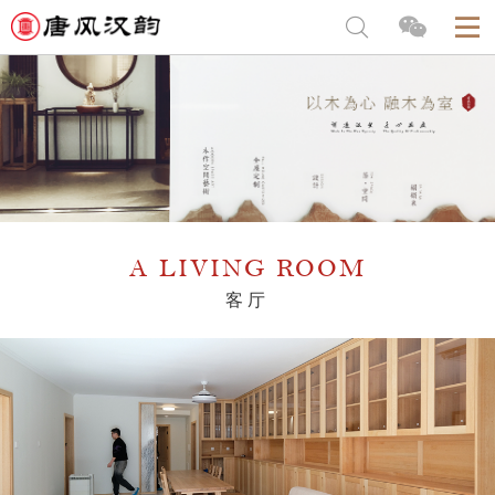
A LIVING ROOM
客厅