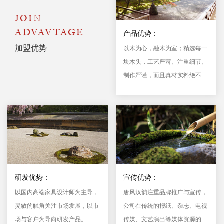
JOIN
ADVAVTAGE
产品优势：
加盟优势
以木为心，融木为室；精选每一
块木头，工艺严苛、注重细节、
制作严谨，而且真材实料绝不偷
工减料，使榻榻米定制家具不仅
仅只为功能之用，更让每一位用
户感受到私人定制木作家居的自
然魅力。
产品优势
PRODUCT ADVANTAGE
研发优势：
宣传优势：
以国内高端家具设计师为主导，
唐风汉韵注重品牌推广与宣传，
灵敏的触角关注市场发展，以市
公司在传统的报纸、杂志、电视
场与客户为导向研发产品。
传媒、文艺演出等媒体资源的基