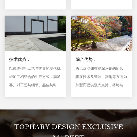
础上更加入了新媒体、行业联动
硬性推广等及软性渗透，让加盟
商的宣传、销售更加轻松、有
效。
研发优势
宣传优势
DEVELOPMENT ADVANTAGE
PROPAGANDA ADVANTAGE
技术优势：
综合优势：
以传统榫卯工艺与优异的现代机
唐风汉韵拥有资深营销的团队，
械加工相结合的生产方式，满足
将在技术及管理、营销等方面为
客户对工艺与细节、品位与时间
加盟商提供强大支持，将终端盈
的需求。
利模式直接导入到经销商管理体
系。
TOPHARY DESIGN EXCLUSIVE
综合优势
技术优势
COMPREHENSIVE